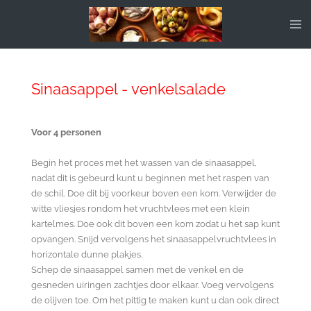
Ga
direct
naar
de
hoofdinhoud
Sinaasappel - venkelsalade
Voor 4 personen
Begin het proces met het wassen van de sinaasappel,
nadat dit is gebeurd kunt u beginnen met het raspen van
de schil. Doe dit bij voorkeur boven een kom. Verwijder de
witte vliesjes rondom het vruchtvlees met een klein
kartelmes. Doe ook dit boven een kom zodat u het sap kunt
opvangen. Snijd vervolgens het sinaasappelvruchtvlees in
horizontale dunne plakjes.
Schep de sinaasappel samen met de venkel en de
gesneden uiringen zachtjes door elkaar. Voeg vervolgens
de olijven toe. Om het pittig te maken kunt u dan ook direct