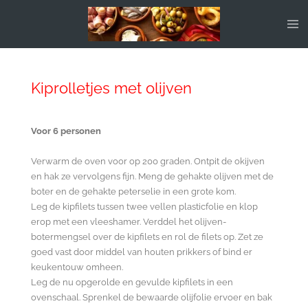
Ga
direct
naar
de
hoofdinhoud
Kiprolletjes met olijven
Voor 6 personen
Verwarm de oven voor op 200 graden. Ontpit de okijven
en hak ze vervolgens fijn. Meng de gehakte olijven met de
boter en de gehakte peterselie in een grote kom.
Leg de kipfilets tussen twee vellen plasticfolie en klop
erop met een vleeshamer. Verddel het olijven-
botermengsel over de kipfilets en rol de filets op. Zet ze
goed vast door middel van houten prikkers of bind er
keukentouw omheen.
Leg de nu opgerolde en gevulde kipfilets in een
ovenschaal. Sprenkel de bewaarde olijfolie ervoer en bak