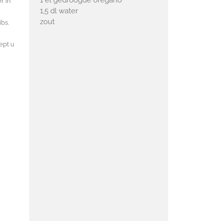
1 el gedroogde oregano
r in
1,5 dl water
zout
bs.
ept u