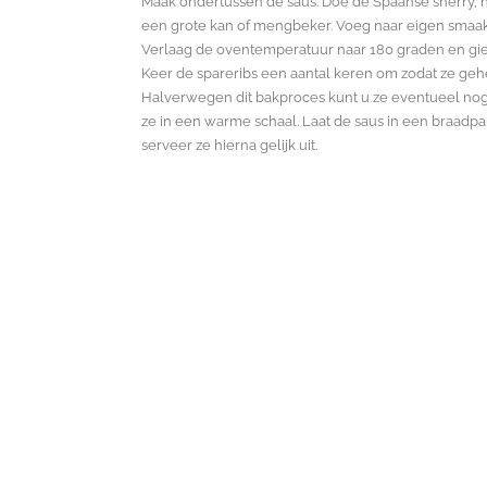
Maak ondertussen de saus. Doe de Spaanse sherry, h
een grote kan of mengbeker. Voeg naar eigen smaak z
Verlaag de oventemperatuur naar 180 graden en giet 
Keer de spareribs een aantal keren om zodat ze geh
Halverwegen dit bakproces kunt u ze eventueel nog 
ze in een warme schaal. Laat de saus in een braadpa
serveer ze hierna gelijk uit.