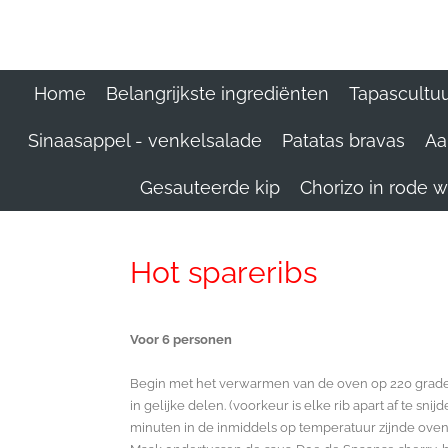
Ga
direct
naar
de
Home
Belangrijkste ingrediënten
Tapascultu
hoofdinhoud
Sinaasappel - venkelsalade
Patatas bravas
Aa
Gesauteerde kip
Chorizo in rode w
Hot spareribs
Voor 6 personen
Begin met het verwarmen van de oven op 220 graden. 
in gelijke delen. (voorkeur is elke rib apart af te snij
minuten in de inmiddels op temperatuur zijnde oven