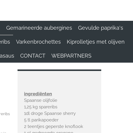
n
Gemarineerde aubergines
Gevulde paprika's
ribs
Varkenbrochettes
Kiprolletjes met olijven
kasaus
CONTACT
WEBPARTNERS
ingrediënten
Spaanse olijfolie
1,25 kg spareribs
1dl droge Spaanse sherry
reribs
5 tl parikapoeder
2 teentjes geperste knoflook