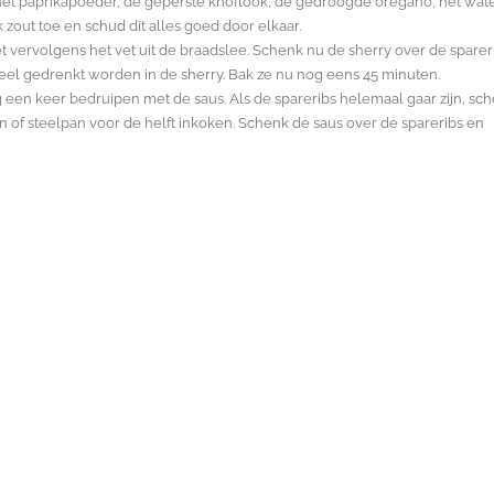
et paprikapoeder, de geperste knoflook, de gedroogde oregano, het wate
out toe en schud dit alles goed door elkaar.
vervolgens het vet uit de braadslee. Schenk nu de sherry over de spareri
eel gedrenkt worden in de sherry. Bak ze nu nog eens 45 minuten.
een keer bedruipen met de saus. Als de spareribs helemaal gaar zijn, sch
n of steelpan voor de helft inkoken. Schenk de saus over de spareribs en