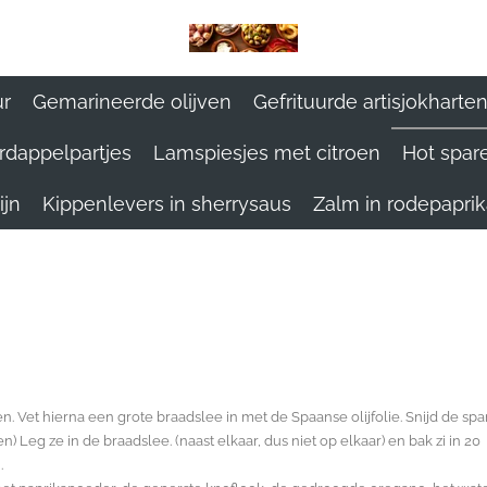
ur
Gemarineerde olijven
Gefrituurde artisjokharte
rdappelpartjes
Lamspiesjes met citroen
Hot spare
ijn
Kippenlevers in sherrysaus
Zalm in rodepapri
Vet hierna een grote braadslee in met de Spaanse olijfolie. Snijd de spa
den) Leg ze in de braadslee. (naast elkaar, dus niet op elkaar) en bak zi in 20
.