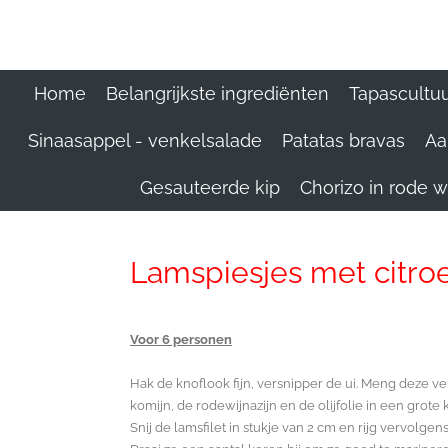
Ga
direct
naar
de
Home
Belangrijkste ingrediënten
Tapascultu
hoofdinhoud
Sinaasappel - venkelsalade
Patatas bravas
Aa
Gesauteerde kip
Chorizo in rode w
Lamspiesjes met citro
Voor 6 personen
Hak de knoflook fijn, versnipper de ui. Meng deze ve
komijn, de rodewijnazijn en de olijfolie in een grot
Snij de lamsfilet in stukje van 2 cm en rijg vervolge