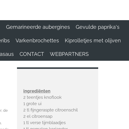
n
Gemarineerde aubergines
Gevulde paprika's
ribs
Varkenbrochettes
Kiprolletjes met olijven
kasaus
CONTACT
WEBPARTNERS
ingrediënten
2 teentjes knoflook
1 grote ui
2 tl fijngeraspte citroenschil
r, de
2 el citroensap
1 tl verse tijmblaadjes
.