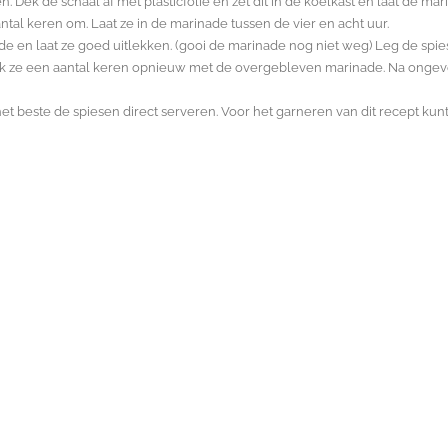
. Dek de schaal af met plasticfolie en zet dit in de koelkast en laat de ma
antal keren om. Laat ze in de marinade tussen de vier en acht uur.
ade en laat ze goed uitlekken. (gooi de marinade nog niet weg) Leg de spi
rijk ze een aantal keren opnieuw met de overgebleven marinade. Na onge
het beste de spiesen direct serveren. Voor het garneren van dit recept kunt