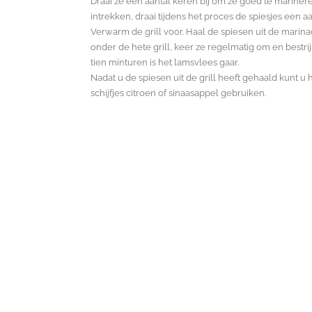
Draai ze een aantal keren bij om ze goed te marineren
intrekken, draai tijdens het proces de spiesjes een a
Verwarm de grill voor. Haal de spiesen uit de marin
onder de hete grill, keer ze regelmatig om en best
tien minturen is het lamsvlees gaar.
Nadat u de spiesen uit de grill heeft gehaald kunt u 
schijfjes citroen of sinaasappel gebruiken.