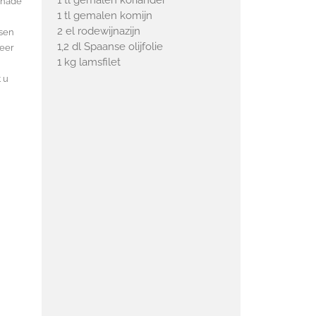
1 tl gemalen koriander
rinade
1 tl gemalen komijn
2 el rodewijnazijn
esen
1,2 dl Spaanse olijfolie
veer
1 kg lamsfilet
 u